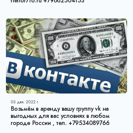
rieltor716.ru +79662504153
03 дек. 2022 г.
Возьмëм в аренду вашу группу vk на
выгодных для вас условиях в любом
городе России , тел. +79534089766