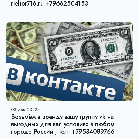
rieltor716.ru +79662504153
03 дек. 2022 г.
Возьмëм в аренду вашу группу vk на
выгодных для вас условиях в любом
городе России , тел. +79534089766